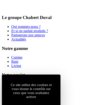
Le groupe Chabert Duval
Qui sommes-nous ?
Et si on parlait produits ?
Partageons nos astuces
Actualités
Notre gamme
Cuisine
Bain
Living
Votre projet
Magasins
Ce site utilise des cookies et
Catalogue
vous donne le contrôle sur
ceux que vous souhaitez
Professionnels
activer