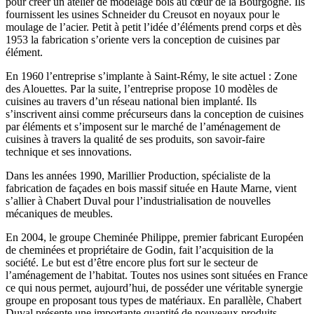
pour créer un atelier de modelage bois au cœur de la Bourgogne. Ils
fournissent les usines Schneider du Creusot en noyaux pour le
moulage de l’acier. Petit à petit l’idée d’éléments prend corps et dès
1953 la fabrication s’oriente vers la conception de cuisines par
élément.
En 1960 l’entreprise s’implante à Saint-Rémy, le site actuel : Zone
des Alouettes. Par la suite, l’entreprise propose 10 modèles de
cuisines au travers d’un réseau national bien implanté. Ils
s’inscrivent ainsi comme précurseurs dans la conception de cuisines
par éléments et s’imposent sur le marché de l’aménagement de
cuisines à travers la qualité de ses produits, son savoir-faire
technique et ses innovations.
Dans les années 1990, Marillier Production, spécialiste de la
fabrication de façades en bois massif située en Haute Marne, vient
s’allier à Chabert Duval pour l’industrialisation de nouvelles
mécaniques de meubles.
En 2004, le groupe Cheminée Philippe, premier fabricant Européen
de cheminées et propriétaire de Godin, fait l’acquisition de la
société. Le but est d’être encore plus fort sur le secteur de
l’aménagement de l’habitat. Toutes nos usines sont situées en France
ce qui nous permet, aujourd’hui, de posséder une véritable synergie
groupe en proposant tous types de matériaux. En parallèle, Chabert
Duval présente une importante quantité de nouveaux produits,