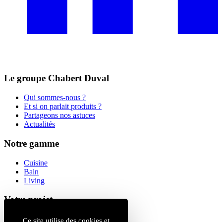
Le groupe Chabert Duval
Qui sommes-nous ?
Et si on parlait produits ?
Partageons nos astuces
Actualités
Notre gamme
Cuisine
Bain
Living
Votre projet
Magasins
Ce site utilise des cookies et