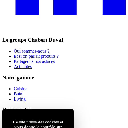
Le groupe Chabert Duval
Qui sommes-nous ?
Et si on parlait produits ?
Partageons nos astuces
Actualités
Notre gamme
Cuisine
Bain
Living
Votre projet
Magasins
Ce site utilise des cookies et
Catalogue
vous donne le contrôle sur