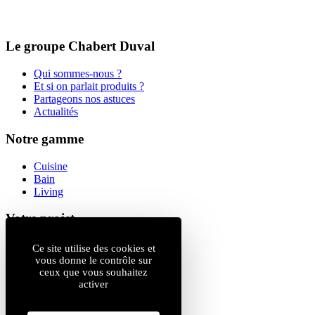
Le groupe Chabert Duval
Qui sommes-nous ?
Et si on parlait produits ?
Partageons nos astuces
Actualités
Notre gamme
Cuisine
Bain
Living
Votre projet
Magasins
Ce site utilise des cookies et
Catalogue
vous donne le contrôle sur
ceux que vous souhaitez
Professionnels
activer
Ouvrir un magasin