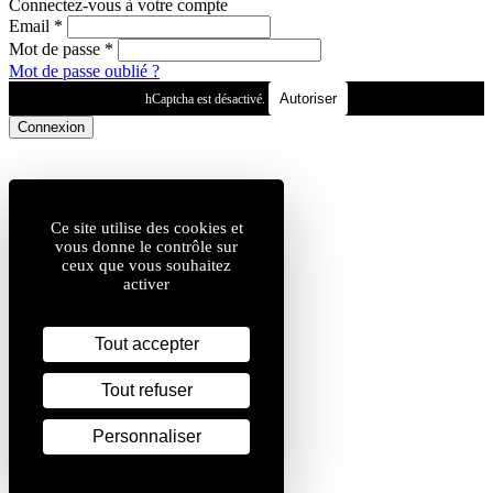
Connectez-vous à votre compte
Email
*
Mot de passe
*
Mot de passe oublié ?
Autoriser
hCaptcha est désactivé.
Connexion
Ce site utilise des cookies et
vous donne le contrôle sur
ceux que vous souhaitez
activer
Tout accepter
Tout refuser
Personnaliser